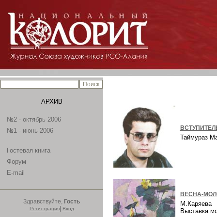
АРХИВ
№2 - октябрь 2006
ВСТУПИТЕЛ
№1 - июнь 2006
Таймураз М
Гостевая книга
Форум
E-mail
ВЕСНА-МОЛ
Здравствуйте,
Гость
М.Каряева
|
Регистрация
Вход
Выставка м