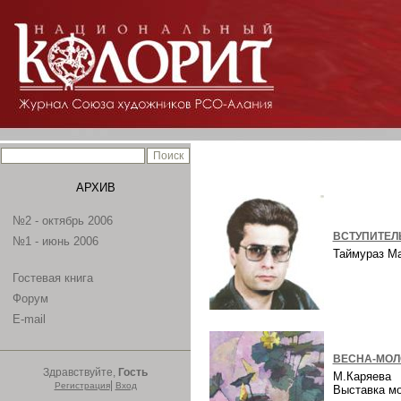
АРХИВ
№2 - октябрь 2006
ВСТУПИТЕЛ
№1 - июнь 2006
Таймураз М
Гостевая книга
Форум
E-mail
ВЕСНА-МОЛ
Здравствуйте,
Гость
М.Каряева
|
Регистрация
Вход
Выставка м