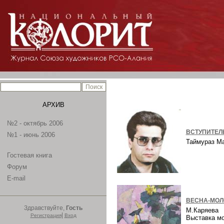
АРХИВ
№2 - октябрь 2006
ВСТУПИТЕЛ
№1 - июнь 2006
Таймураз М
Гостевая книга
Форум
E-mail
ВЕСНА-МОЛ
Здравствуйте,
Гость
М.Каряева
|
Регистрация
Вход
Выставка м