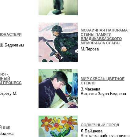
в
МОЗАИЧНАЯ ПАНОРАМА
МОНАСТЕРИ
СТЕНЫ ПАМЯТИ
ВЛАДИКАВКАЗСКОГО
МЕМОРИАЛА СЛАВЫ
с Ш.Бедоевым
М.Перова
ИЯ -
ННЫЙ
МИР СКВОЗЬ ЦВЕТНОЕ
Й ПРОЦЕСС
СТЕКЛО
З.Макеева
ртрету М.
Витражи Заура Бедоева
а
СОЛНЕЧНЫЙ ГОРОД
 ВЕК
Л.Байцаева
 Вадима
Выставка работ учащихся