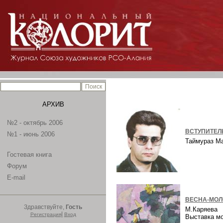
АРХИВ
№2 - октябрь 2006
ВСТУПИТЕЛ
№1 - июнь 2006
Таймураз М
Гостевая книга
Форум
E-mail
ВЕСНА-МОЛ
Здравствуйте,
Гость
М.Каряева
|
Регистрация
Вход
Выставка м