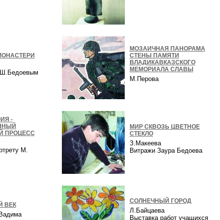
в
МОЗАИЧНАЯ ПАНОРАМА
МОНАСТЕРИ
СТЕНЫ ПАМЯТИ
ВЛАДИКАВКАЗСКОГО
МЕМОРИАЛА СЛАВЫ
с Ш.Бедоевым
М.Перова
ИЯ -
ННЫЙ
МИР СКВОЗЬ ЦВЕТНОЕ
Й ПРОЦЕСС
СТЕКЛО
З.Макеева
ртрету М.
Витражи Заура Бедоева
а
СОЛНЕЧНЫЙ ГОРОД
 ВЕК
Л.Байцаева
 Вадима
Выставка работ учащихся