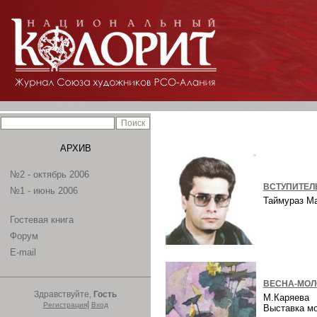
АРХИВ
№2 - октябрь 2006
ВСТУПИТЕЛ
№1 - июнь 2006
Таймураз М
Гостевая книга
Форум
E-mail
ВЕСНА-МОЛ
Здравствуйте,
Гость
М.Каряева
|
Регистрация
Вход
Выставка м