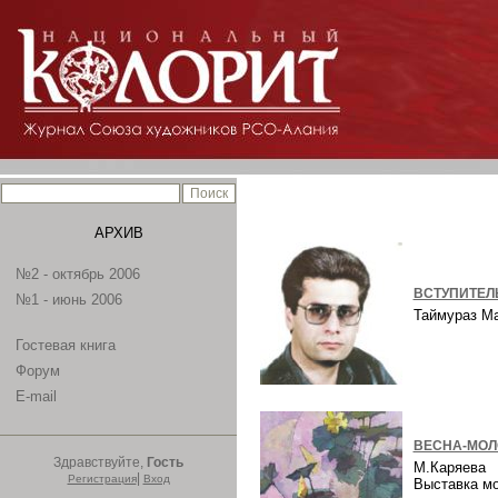
АРХИВ
№2 - октябрь 2006
ВСТУПИТЕЛ
№1 - июнь 2006
Таймураз М
Гостевая книга
Форум
E-mail
ВЕСНА-МОЛ
Здравствуйте,
Гость
М.Каряева
|
Регистрация
Вход
Выставка м