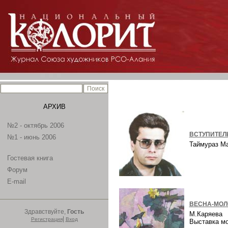
АРХИВ
№2 - октябрь 2006
ВСТУПИТЕЛ
№1 - июнь 2006
Таймураз М
Гостевая книга
Форум
E-mail
ВЕСНА-МОЛ
Здравствуйте,
Гость
М.Каряева
|
Регистрация
Вход
Выставка м