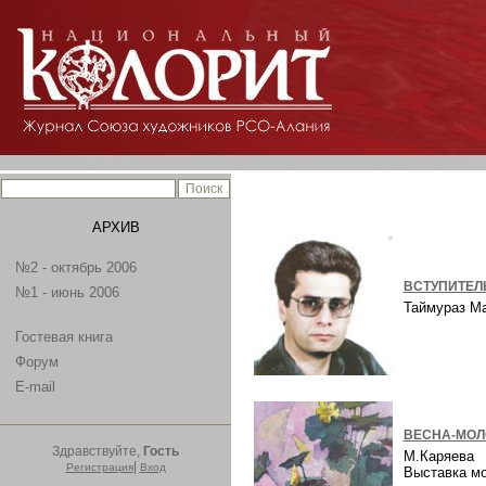
АРХИВ
№2 - октябрь 2006
ВСТУПИТЕЛ
№1 - июнь 2006
Таймураз М
Гостевая книга
Форум
E-mail
ВЕСНА-МОЛ
Здравствуйте,
Гость
М.Каряева
|
Регистрация
Вход
Выставка м