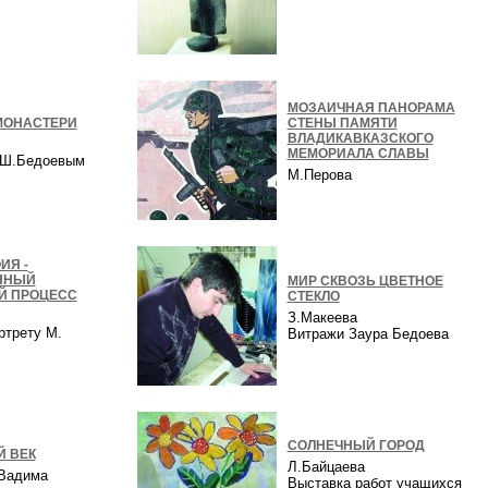
в
МОЗАИЧНАЯ ПАНОРАМА
МОНАСТЕРИ
СТЕНЫ ПАМЯТИ
ВЛАДИКАВКАЗСКОГО
МЕМОРИАЛА СЛАВЫ
с Ш.Бедоевым
М.Перова
ИЯ -
ННЫЙ
МИР СКВОЗЬ ЦВЕТНОЕ
Й ПРОЦЕСС
СТЕКЛО
З.Макеева
ртрету М.
Витражи Заура Бедоева
а
СОЛНЕЧНЫЙ ГОРОД
 ВЕК
Л.Байцаева
 Вадима
Выставка работ учащихся