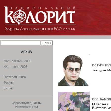
АРХИВ
№2 - октябрь 2006
ВСТУПИТЕЛ
№1 - июнь 2006
Таймураз М
Гостевая книга
Форум
E-mail
ВЕСНА-МОЛ
Здравствуйте,
Гость
М.Каряева
|
Регистрация
Вход
Выставка м