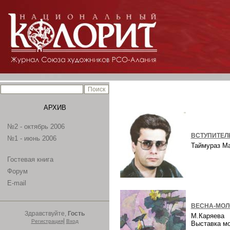
АРХИВ
№2 - октябрь 2006
ВСТУПИТЕЛ
№1 - июнь 2006
Таймураз М
Гостевая книга
Форум
E-mail
ВЕСНА-МОЛ
Здравствуйте,
Гость
М.Каряева
|
Регистрация
Вход
Выставка м