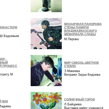
в
МОЗАИЧНАЯ ПАНОРАМА
МОНАСТЕРИ
СТЕНЫ ПАМЯТИ
ВЛАДИКАВКАЗСКОГО
МЕМОРИАЛА СЛАВЫ
с Ш.Бедоевым
М.Перова
ИЯ -
ННЫЙ
МИР СКВОЗЬ ЦВЕТНОЕ
Й ПРОЦЕСС
СТЕКЛО
З.Макеева
ртрету М.
Витражи Заура Бедоева
а
СОЛНЕЧНЫЙ ГОРОД
 ВЕК
Л.Байцаева
 Вадима
Выставка работ учащихся