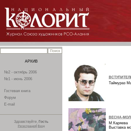
АРХИВ
№2 - октябрь 2006
ВСТУПИТЕЛ
№1 - июнь 2006
Таймураз М
Гостевая книга
Форум
E-mail
ВЕСНА-МОЛ
Здравствуйте,
Гость
М.Каряева
|
Регистрация
Вход
Выставка м