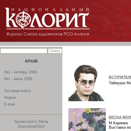
АРХИВ
№2 - октябрь 2006
ВСТУПИТЕЛ
№1 - июнь 2006
Таймураз М
Гостевая книга
Форум
E-mail
ВЕСНА-МОЛ
Здравствуйте,
Гость
М.Каряева
|
Регистрация
Вход
Выставка м