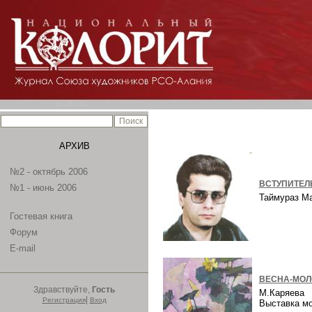
АРХИВ
№2 - октябрь 2006
ВСТУПИТЕЛ
№1 - июнь 2006
Таймураз М
Гостевая книга
Форум
E-mail
ВЕСНА-МОЛ
Здравствуйте,
Гость
М.Каряева
|
Регистрация
Вход
Выставка м