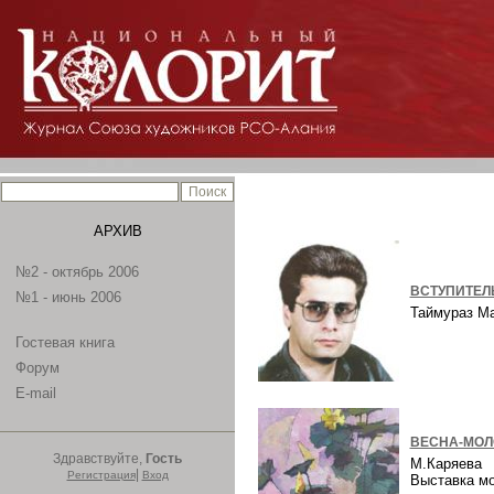
АРХИВ
№2 - октябрь 2006
ВСТУПИТЕЛ
№1 - июнь 2006
Таймураз М
Гостевая книга
Форум
E-mail
ВЕСНА-МОЛ
Здравствуйте,
Гость
М.Каряева
|
Регистрация
Вход
Выставка м