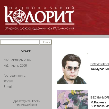
АРХИВ
№2 - октябрь 2006
ВСТУПИТЕЛ
№1 - июнь 2006
Таймураз М
Гостевая книга
Форум
E-mail
ВЕСНА-МОЛ
Здравствуйте,
Гость
М.Каряева
|
Регистрация
Вход
Выставка м