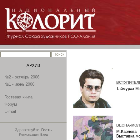
АРХИВ
№2 - октябрь 2006
ВСТУПИТЕЛ
№1 - июнь 2006
Таймураз М
Гостевая книга
Форум
E-mail
ВЕСНА-МОЛ
Здравствуйте,
Гость
М.Каряева
|
Регистрация
Вход
Выставка м