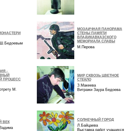
в
МОЗАИЧНАЯ ПАНОРАМА
МОНАСТЕРИ
СТЕНЫ ПАМЯТИ
ВЛАДИКАВКАЗСКОГО
МЕМОРИАЛА СЛАВЫ
с Ш.Бедоевым
М.Перова
ИЯ -
ННЫЙ
МИР СКВОЗЬ ЦВЕТНОЕ
Й ПРОЦЕСС
СТЕКЛО
З.Макеева
ртрету М.
Витражи Заура Бедоева
а
СОЛНЕЧНЫЙ ГОРОД
 ВЕК
Л.Байцаева
 Вадима
Выставка работ учащихся