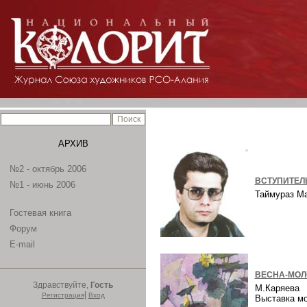
АРХИВ
№2 - октябрь 2006
ВСТУПИТЕЛ
№1 - июнь 2006
Таймураз М
Гостевая книга
Форум
E-mail
ВЕСНА-МОЛ
Здравствуйте,
Гость
М.Каряева
|
Регистрация
Вход
Выставка м