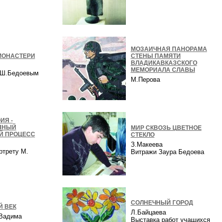
в
МОЗАИЧНАЯ ПАНОРАМА
МОНАСТЕРИ
СТЕНЫ ПАМЯТИ
ВЛАДИКАВКАЗСКОГО
МЕМОРИАЛА СЛАВЫ
с Ш.Бедоевым
М.Перова
ИЯ -
ННЫЙ
МИР СКВОЗЬ ЦВЕТНОЕ
Й ПРОЦЕСС
СТЕКЛО
З.Макеева
ртрету М.
Витражи Заура Бедоева
а
СОЛНЕЧНЫЙ ГОРОД
 ВЕК
Л.Байцаева
 Вадима
Выставка работ учащихся