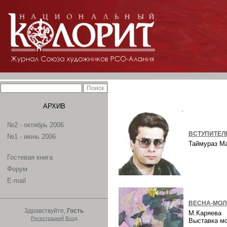
АРХИВ
№2 - октябрь 2006
ВСТУПИТЕЛ
№1 - июнь 2006
Таймураз М
Гостевая книга
Форум
E-mail
ВЕСНА-МОЛ
Здравствуйте,
Гость
М.Каряева
|
Регистрация
Вход
Выставка м