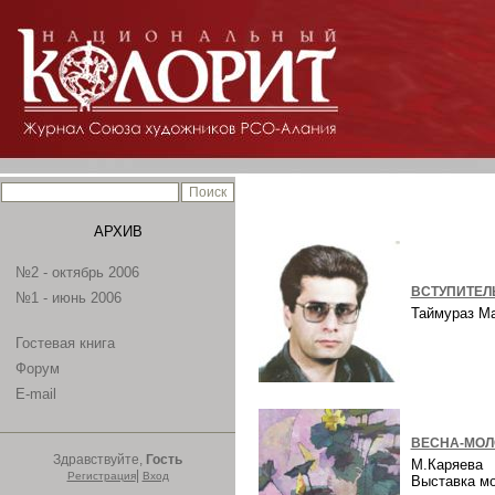
АРХИВ
№2 - октябрь 2006
ВСТУПИТЕЛ
№1 - июнь 2006
Таймураз М
Гостевая книга
Форум
E-mail
ВЕСНА-МОЛ
Здравствуйте,
Гость
М.Каряева
|
Регистрация
Вход
Выставка м