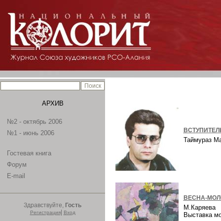
АРХИВ
№2 - октябрь 2006
ВСТУПИТЕЛ
№1 - июнь 2006
Таймураз М
Гостевая книга
Форум
E-mail
ВЕСНА-МОЛ
Здравствуйте,
Гость
М.Каряева
|
Регистрация
Вход
Выставка м