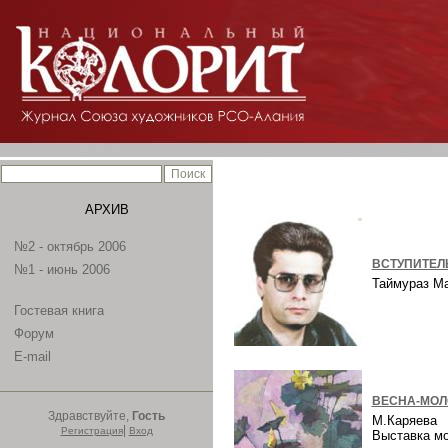
АРХИВ
№2 - октябрь 2006
ВСТУПИТЕЛ
№1 - июнь 2006
Таймураз М
Гостевая книга
Форум
E-mail
ВЕСНА-МОЛ
Здравствуйте,
Гость
М.Каряева
|
Регистрация
Вход
Выставка м