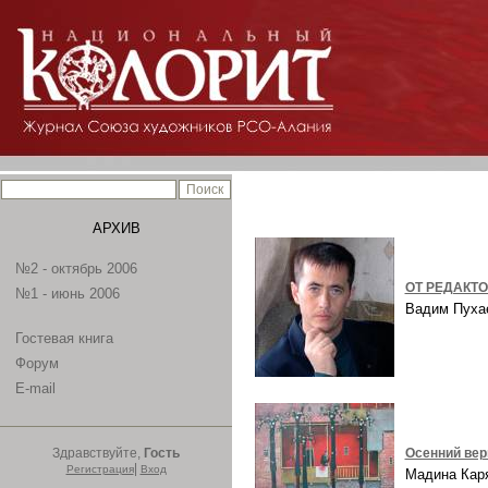
АРХИВ
№2 - октябрь 2006
ОТ РЕДАКТ
№1 - июнь 2006
Вадим Пух
Гостевая книга
Форум
E-mail
Здравствуйте,
Гость
Осенний ве
|
Регистрация
Вход
Мадина Ка