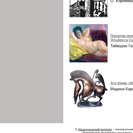
О. Корнеев
Палитра нер
Эльбруса Са
Таймураз Г
Ars longa, vi
Мадина Ка
©
Национальный колорит
- электронная 
Техническую поддержку оказывает