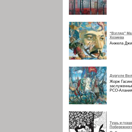
“Взгляд” Ма
Хозиева
Анжела Дж
Дургуле Вел
Жорж Гасин
заслуженны
РСО-Алани
Тушь и гуаш
Побережног