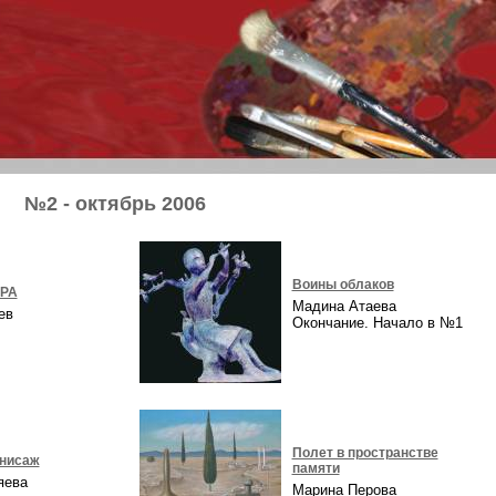
№2 - октябрь 2006
Воины облаков
ОРА
Мадина Атаева
аев
Окончание. Начало в №1
Полет в пространстве
рнисаж
памяти
ряева
Марина Перова