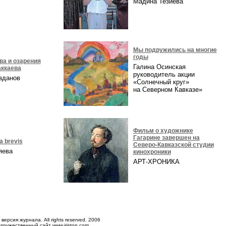
а
Мадина Тезиева
Мы подружились на многие
годы
ва и озарения
Галина Осинская
ккаева
руководитель акции
азданов
«Солнечный круг»
на Северном Кавказе»
Фильм о художнике
Гагарине завершен на
ta brevis
Северо-Кавказской студии
ряева
кинохроники
АРТ-ХРОНИКА
версия журнала. All rights reserved. 2006
 дружественный сайт
www.iriston.com