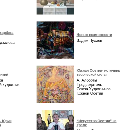
харбека
Новые возможности
Вадим Пухаев
идзалова
Южная Осетия- источник
икий
творческой силы
ов
А. Алборты
й художник
Председатель
я
Союза Художников
Южной Осетии
ь Юрия
“Искусство Осетии” на
о
Урале