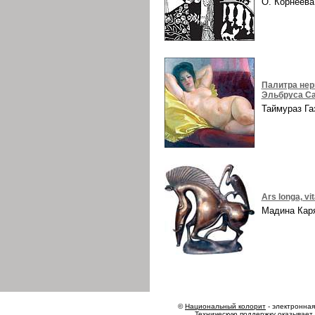
О. Корнеев
Палитра нер
Эльбруса Са
Таймураз Г
Ars longa, vi
Мадина Ка
©
Национальный колорит
- электронная 
Техническую поддержку оказывает