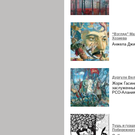
“Взгляд” Ма
Хозиева
Анжела Дж
Дургуле Вел
Жорж Гасин
заслуженны
РСО-Алани
Тушь и гуаш
Побережног