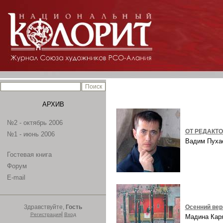
АРХИВ
№2 - октябрь 2006
ОТ РЕДАКТ
№1 - июнь 2006
Вадим Пух
Гостевая книга
Форум
E-mail
Здравствуйте,
Гость
Осенний ве
|
Регистрация
Вход
Мадина Ка