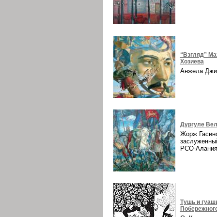
“Взгляд” Ма
Хозиева
Анжела Дж
Дургуле Вел
Жорж Гасин
заслуженны
РСО-Алани
Тушь и гуаш
Побережног