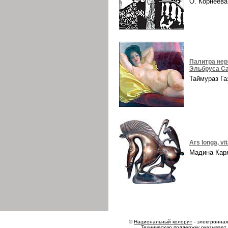
О. Корнеев
Палитра нер
Эльбруса Са
Таймураз Г
Ars longa, vi
Мадина Ка
©
Национальный колорит
- электронная 
Техническую поддержку оказывает