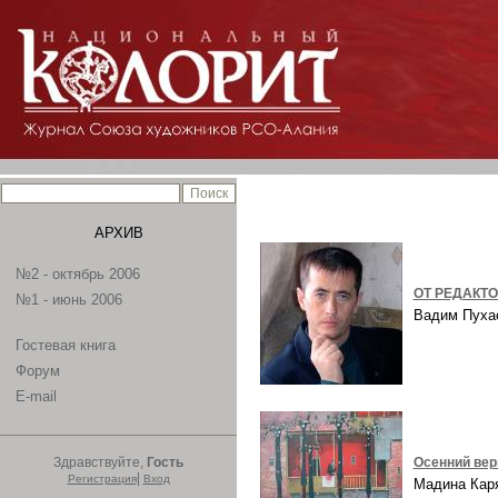
АРХИВ
№2 - октябрь 2006
ОТ РЕДАКТ
№1 - июнь 2006
Вадим Пух
Гостевая книга
Форум
E-mail
Здравствуйте,
Гость
Осенний ве
|
Регистрация
Вход
Мадина Ка