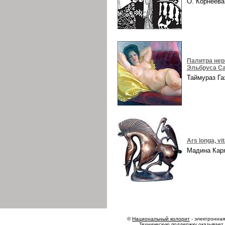
О. Корнеев
Палитра нер
Эльбруса Са
Таймураз Г
Ars longa, vi
Мадина Ка
©
Национальный колорит
- электронная 
Техническую поддержку оказывает