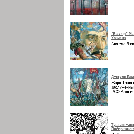
“Взгляд” Ма
Хозиева
Анжела Дж
Дургуле Вел
Жорж Гасин
заслуженны
РСО-Алани
Тушь и гуаш
Побережног