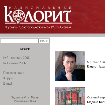
АРХИВ
№2 - октябрь 2006
ОТ РЕДАКТ
№1 - июнь 2006
Вадим Пух
Гостевая книга
Форум
E-mail
Здравствуйте,
Гость
Осенний ве
|
Регистрация
Вход
Мадина Ка