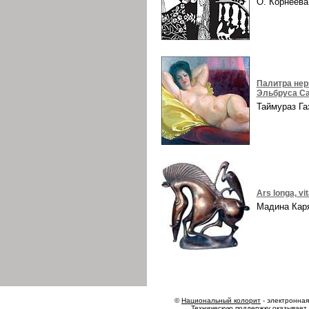
О. Корнеев
Палитра нер
Эльбруса Са
Таймураз Г
Ars longa, vi
Мадина Ка
©
Национальный колорит
- электронная 
Техническую поддержку оказывает