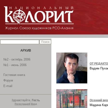
АРХИВ
№2 - октябрь 2006
ОТ РЕДАКТ
№1 - июнь 2006
Вадим Пух
Гостевая книга
Форум
E-mail
Здравствуйте,
Гость
Осенний ве
|
Регистрация
Вход
Мадина Ка