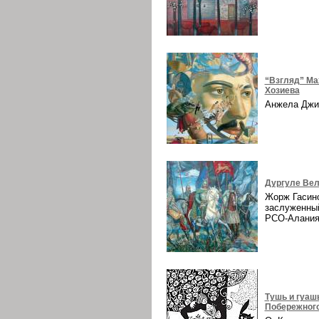
“Взгляд” Ма
Хозиева
Анжела Дж
Дургуле Вел
Жорж Гасин
заслуженны
РСО-Алани
Тушь и гуаш
Побережног