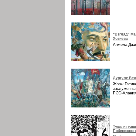
“Взгляд” Ма
Хозиева
Анжела Дж
Дургуле Вел
Жорж Гасин
заслуженны
РСО-Алани
Тушь и гуаш
Побережног