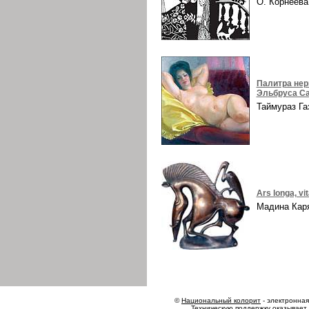
О. Корнеев
Палитра нер
Эльбруса Са
Таймураз Г
Ars longa, vi
Мадина Ка
©
Национальный колорит
- электронная 
Техническую поддержку оказывает