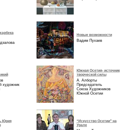
харбека
Новые возможности
Вадим Пухаев
идзалова
Южная Осетия- источник
икий
творческой силы
ов
А. Алборты
й художник
Председатель
я
Союза Художников
Южной Осетии
ь Юрия
“Искусство Осетии” на
о
Урале