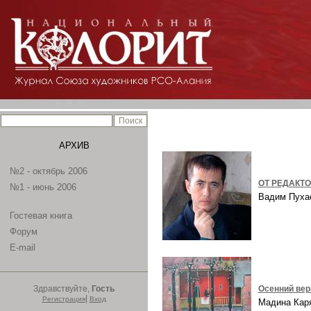
АРХИВ
№2 - октябрь 2006
ОТ РЕДАКТ
№1 - июнь 2006
Вадим Пух
Гостевая книга
Форум
E-mail
Здравствуйте,
Гость
Осенний ве
|
Регистрация
Вход
Мадина Ка