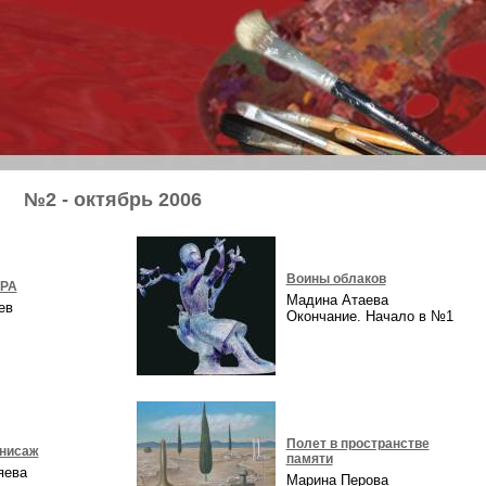
№2 - октябрь 2006
Воины облаков
ОРА
Мадина Атаева
аев
Окончание. Начало в №1
Полет в пространстве
рнисаж
памяти
ряева
Марина Перова