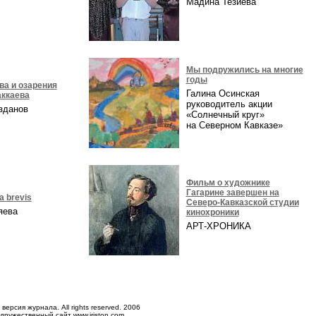
а
Мадина Тезиева
Мы подружились на многие
годы
ва и озарения
Галина Осинская
ккаева
руководитель акции
азданов
«Солнечный круг»
на Северном Кавказе»
Фильм о художнике
Гагарине завершен на
ta brevis
Северо-Кавказской студии
ряева
кинохроники
АРТ-ХРОНИКА
версия журнала. All rights reserved. 2006
 дружественный сайт
www.iriston.com