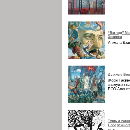
“Взгляд” Ма
Хозиева
Анжела Дж
Дургуле Вел
Жорж Гасин
заслуженны
РСО-Алани
Тушь и гуаш
Побережног