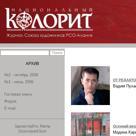
АРХИВ
№2 - октябрь 2006
ОТ РЕДАКТ
№1 - июнь 2006
Вадим Пух
Гостевая книга
Форум
E-mail
Здравствуйте,
Гость
Осенний ве
|
Регистрация
Вход
Мадина Ка