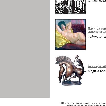
О. Корнеев
Палитра нер
Эльбруса Са
Таймураз Г
Ars longa, vi
Мадина Ка
©
Национальный колорит
- электронная 
Техническую поддержку оказывает