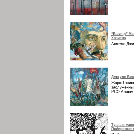
“Взгляд” Ма
Хозиева
Анжела Дж
Дургуле Вел
Жорж Гасин
заслуженны
РСО-Алани
Тушь и гуаш
Побережног