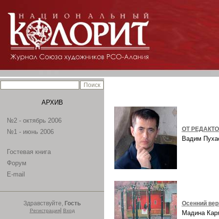
АРХИВ
№2 - октябрь 2006
ОТ РЕДАКТ
№1 - июнь 2006
Вадим Пух
Гостевая книга
Форум
E-mail
Здравствуйте,
Гость
Осенний ве
|
Регистрация
Вход
Мадина Ка