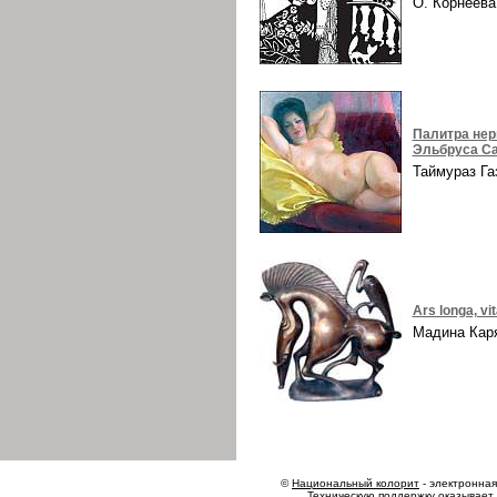
О. Корнеев
Палитра нер
Эльбруса Са
Таймураз Г
Ars longa, vi
Мадина Ка
©
Национальный колорит
- электронная 
Техническую поддержку оказывает