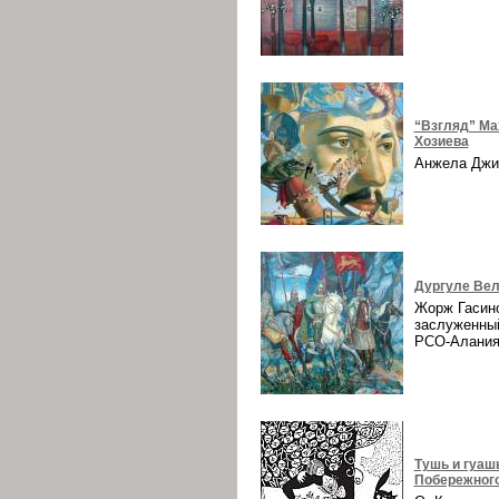
“Взгляд” Ма
Хозиева
Анжела Дж
Дургуле Вел
Жорж Гасин
заслуженны
РСО-Алани
Тушь и гуаш
Побережног