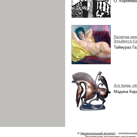
О. Корнеев
Палитра нер
Эльбруса Са
Таймураз Г
Ars longa, vi
Мадина Ка
©
Национальный колорит
- электронная 
Техническую поддержку оказывает