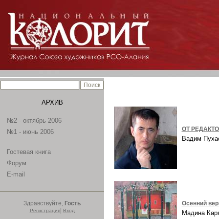
АРХИВ
№2 - октябрь 2006
ОТ РЕДАКТ
№1 - июнь 2006
Вадим Пух
Гостевая книга
Форум
E-mail
Здравствуйте,
Гость
Осенний ве
|
Регистрация
Вход
Мадина Ка