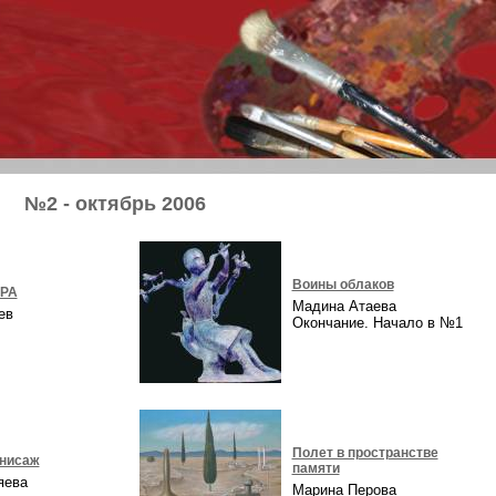
№2 - октябрь 2006
Воины облаков
ОРА
Мадина Атаева
аев
Окончание. Начало в №1
Полет в пространстве
рнисаж
памяти
ряева
Марина Перова