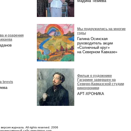
а
Мадина Тезиева
Мы подружились на многие
годы
ва и озарения
Галина Осинская
ккаева
руководитель акции
азданов
«Солнечный круг»
на Северном Кавказе»
Фильм о художнике
Гагарине завершен на
ta brevis
Северо-Кавказской студии
ряева
кинохроники
АРТ-ХРОНИКА
версия журнала. All rights reserved. 2006
 дружественный сайт
www.iriston.com