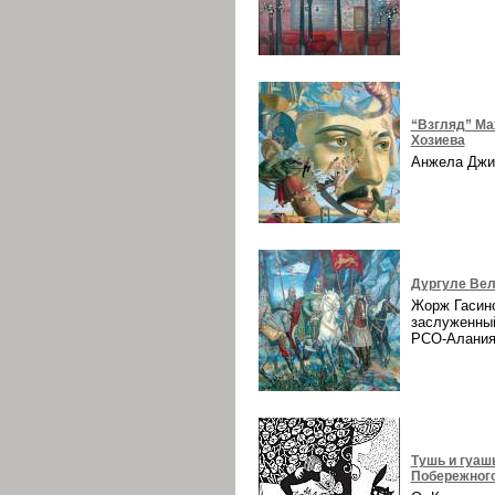
“Взгляд” Ма
Хозиева
Анжела Дж
Дургуле Вел
Жорж Гасин
заслуженны
РСО-Алани
Тушь и гуаш
Побережног