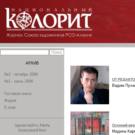
АРХИВ
№2 - октябрь 2006
ОТ РЕДАКТ
№1 - июнь 2006
Вадим Пух
Гостевая книга
Форум
E-mail
Здравствуйте,
Гость
Осенний ве
|
Регистрация
Вход
Мадина Ка