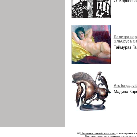
О. Корнеев
Палитра нер
Эльбруса Са
Таймураз Г
Ars longa, vi
Мадина Ка
©
Национальный колорит
- электронная 
Техническую поддержку оказывает