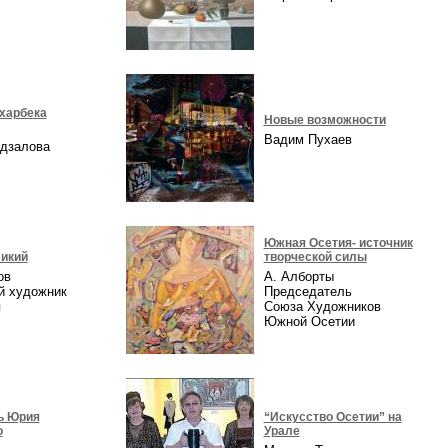
харбека
Новые возможности
Вадим Пухаев
идзалова
Южная Осетия- источник
икий
творческой силы
ов
А. Алборты
й художник
Председатель
я
Союза Художников
Южной Осетии
ь Юрия
“Искусство Осетии” на
о
Урале