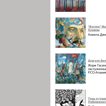
“Взгляд” Ма
Хозиева
Анжела Дж
Дургуле Вел
Жорж Гасин
заслуженны
РСО-Алани
Тушь и гуаш
Побережног