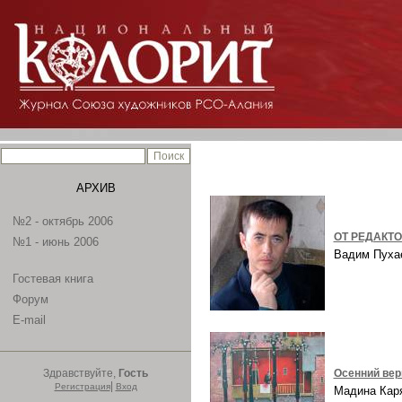
АРХИВ
№2 - октябрь 2006
ОТ РЕДАКТ
№1 - июнь 2006
Вадим Пух
Гостевая книга
Форум
E-mail
Здравствуйте,
Гость
Осенний ве
|
Регистрация
Вход
Мадина Ка