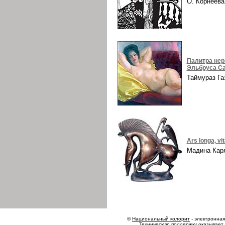
О. Корнеев
Палитра нер
Эльбруса Са
Таймураз Г
Ars longa, vi
Мадина Ка
©
Национальный колорит
- электронная 
Техническую поддержку оказывает