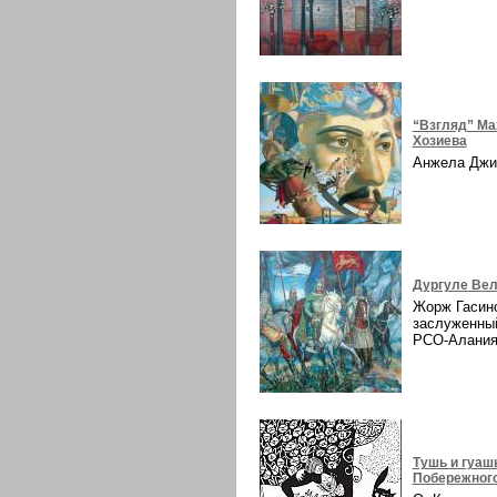
“Взгляд” Ма
Хозиева
Анжела Дж
Дургуле Вел
Жорж Гасин
заслуженны
РСО-Алани
Тушь и гуаш
Побережног