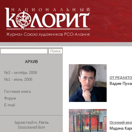
АРХИВ
№2 - октябрь 2006
ОТ РЕДАКТ
№1 - июнь 2006
Вадим Пух
Гостевая книга
Форум
E-mail
Здравствуйте,
Гость
Осенний ве
|
Регистрация
Вход
Мадина Ка