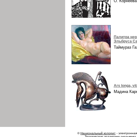
О. Корнеев
Палитра нер
Эльбруса Са
Таймураз Г
Ars longa, vi
Мадина Ка
©
Национальный колорит
- электронная 
Техническую поддержку оказывает