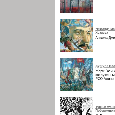
“Взгляд” Ма
Хозиева
Анжела Дж
Дургуле Вел
Жорж Гасин
заслуженны
РСО-Алани
Тушь и гуаш
Побережног