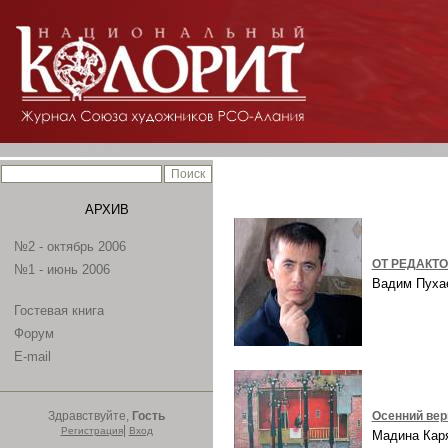
АРХИВ
№2 - октябрь 2006
ОТ РЕДАКТ
№1 - июнь 2006
Вадим Пух
Гостевая книга
Форум
E-mail
Здравствуйте,
Гость
Осенний ве
|
Регистрация
Вход
Мадина Ка