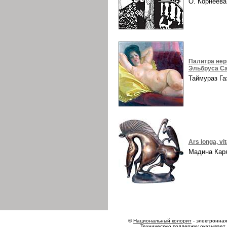
О. Корнеев
Палитра нер
Эльбруса Са
Таймураз Г
Ars longa, vi
Мадина Ка
©
Национальный колорит
- электронная 
Техническую поддержку оказывает