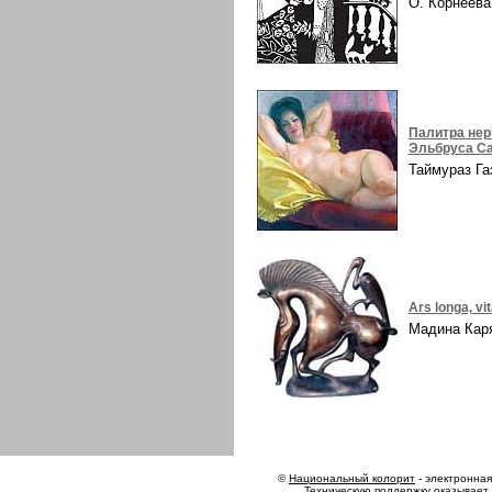
О. Корнеев
Палитра нер
Эльбруса Са
Таймураз Г
Ars longa, vi
Мадина Ка
©
Национальный колорит
- электронная 
Техническую поддержку оказывает