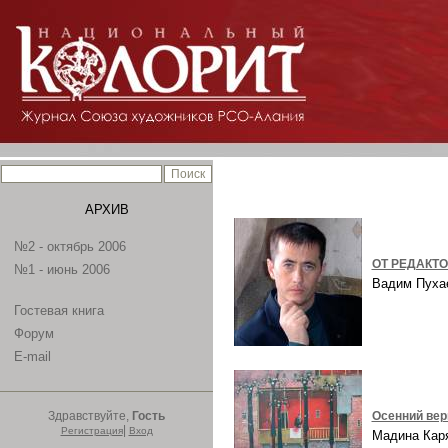
АРХИВ
№2 - октябрь 2006
ОТ РЕДАКТ
№1 - июнь 2006
Вадим Пух
Гостевая книга
Форум
E-mail
Здравствуйте,
Гость
Осенний ве
|
Регистрация
Вход
Мадина Ка