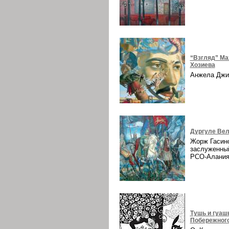
“Взгляд” Ма
Хозиева
Анжела Дж
Дургуле Вел
Жорж Гасин
заслуженны
РСО-Алани
Тушь и гуаш
Побережног