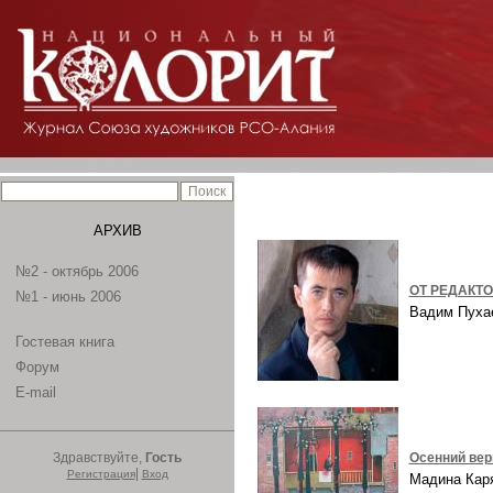
АРХИВ
№2 - октябрь 2006
ОТ РЕДАКТ
№1 - июнь 2006
Вадим Пух
Гостевая книга
Форум
E-mail
Здравствуйте,
Гость
Осенний ве
|
Регистрация
Вход
Мадина Ка