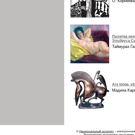
О. Корнеев
Палитра нер
Эльбруса Са
Таймураз Г
Ars longa, vi
Мадина Ка
©
Национальный колорит
- электронная 
Техническую поддержку оказывает