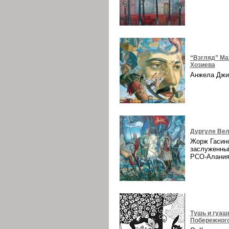
“Взгляд” Ма
Хозиева
Анжела Дж
Дургуле Вел
Жорж Гасин
заслуженны
РСО-Алани
Тушь и гуаш
Побережног