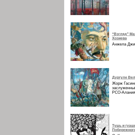
“Взгляд” Ма
Хозиева
Анжела Дж
Дургуле Вел
Жорж Гасин
заслуженны
РСО-Алани
Тушь и гуаш
Побережног