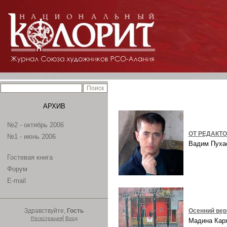
АРХИВ
№2 - октябрь 2006
ОТ РЕДАКТ
№1 - июнь 2006
Вадим Пух
Гостевая книга
Форум
E-mail
Здравствуйте,
Гость
Осенний ве
|
Регистрация
Вход
Мадина Ка