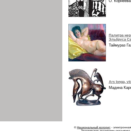
О. Корнеев
Палитра нер
Эльбруса Са
Таймураз Г
Ars longa, vi
Мадина Ка
©
Национальный колорит
- электронная 
Техническую поддержку оказывает