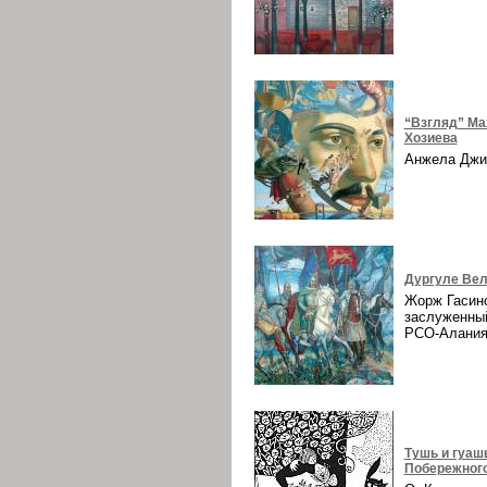
“Взгляд” Ма
Хозиева
Анжела Дж
Дургуле Вел
Жорж Гасин
заслуженны
РСО-Алани
Тушь и гуаш
Побережног