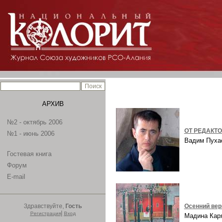
АРХИВ
№2 - октябрь 2006
ОТ РЕДАКТ
№1 - июнь 2006
Вадим Пух
Гостевая книга
Форум
E-mail
Здравствуйте,
Гость
Осенний ве
|
Регистрация
Вход
Мадина Ка