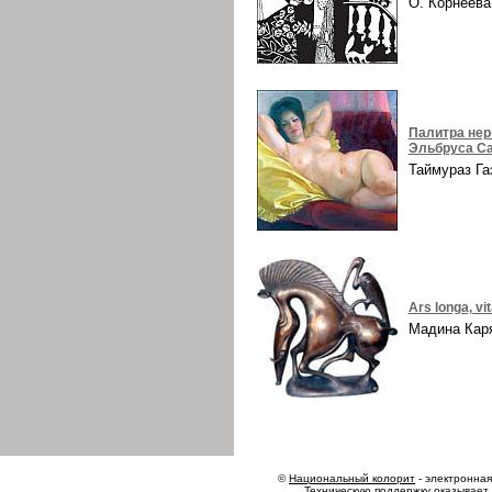
О. Корнеев
Палитра нер
Эльбруса Са
Таймураз Г
Ars longa, vi
Мадина Ка
©
Национальный колорит
- электронная 
Техническую поддержку оказывает