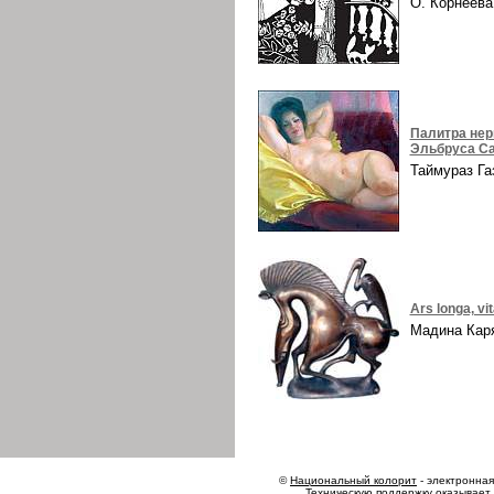
О. Корнеев
Палитра нер
Эльбруса Са
Таймураз Г
Ars longa, vi
Мадина Ка
©
Национальный колорит
- электронная 
Техническую поддержку оказывает