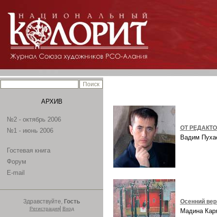
АРХИВ
№2 - октябрь 2006
ОТ РЕДАКТ
№1 - июнь 2006
Вадим Пух
Гостевая книга
Форум
E-mail
Здравствуйте,
Гость
Осенний ве
|
Регистрация
Вход
Мадина Ка