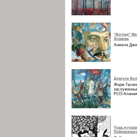
“Взгляд” Ма
Хозиева
Анжела Дж
Дургуле Вел
Жорж Гасин
заслуженны
РСО-Алани
Тушь и гуаш
Побережног