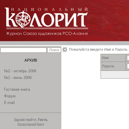
Пожалуйста введите Имя и Пароль.
Имя
АРХИВ
Пароль
№2 - октябрь 2006
№1 - июнь 2006
Гостевая книга
Форум
E-mail
Здравствуйте,
Гость
|
Регистрация
Вход