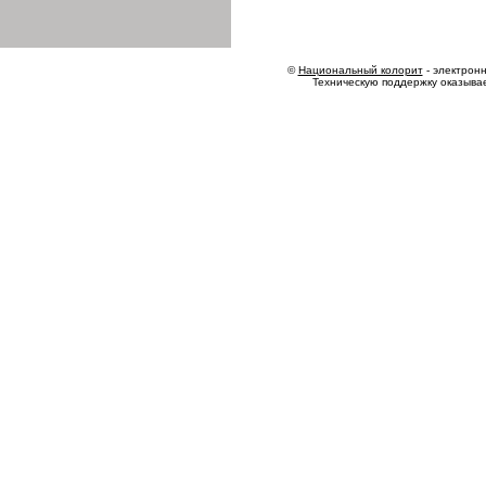
©
Национальный колорит
- электронн
Техническую поддержку оказыва