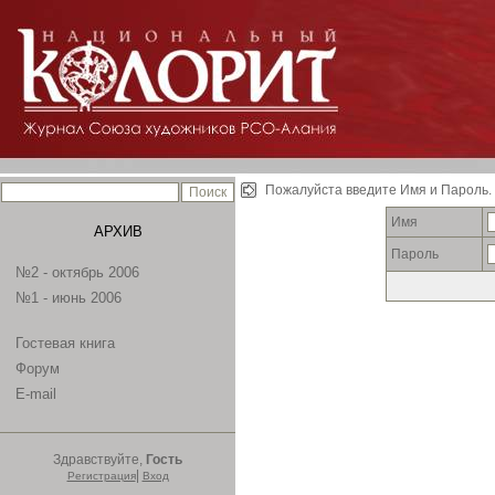
Пожалуйста введите Имя и Пароль.
Имя
АРХИВ
Пароль
№2 - октябрь 2006
№1 - июнь 2006
Гостевая книга
Форум
E-mail
Здравствуйте,
Гость
|
Регистрация
Вход