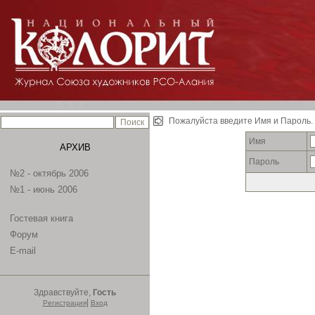
Пожалуйста введите Имя и Пароль.
Имя
АРХИВ
Пароль
№2 - октябрь 2006
№1 - июнь 2006
Гостевая книга
Форум
E-mail
Здравствуйте,
Гость
|
Регистрация
Вход