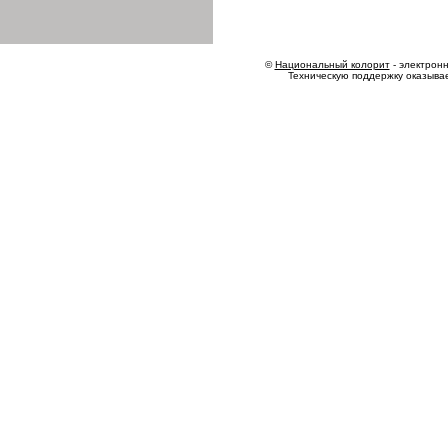
©
Национальный колорит
- электронн
Техническую поддержку оказыва