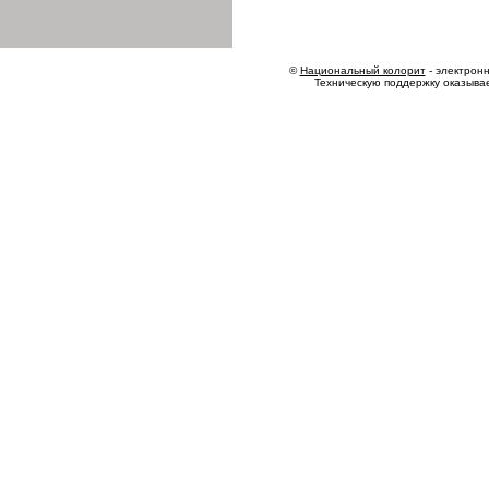
©
Национальный колорит
- электронн
Техническую поддержку оказыва