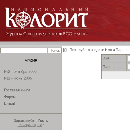
Пожалуйста введите Имя и Пароль.
Имя
АРХИВ
Пароль
№2 - октябрь 2006
№1 - июнь 2006
Гостевая книга
Форум
E-mail
Здравствуйте,
Гость
|
Регистрация
Вход