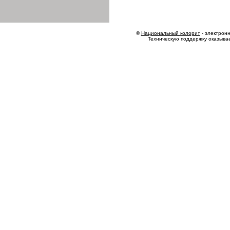
©
Национальный колорит
- электронн
Техническую поддержку оказыва