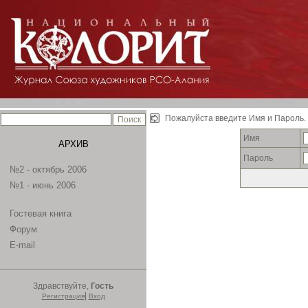
Пожалуйста введите Имя и Пароль.
Имя
АРХИВ
Пароль
№2 - октябрь 2006
№1 - июнь 2006
Гостевая книга
Форум
E-mail
Здравствуйте,
Гость
|
Регистрация
Вход