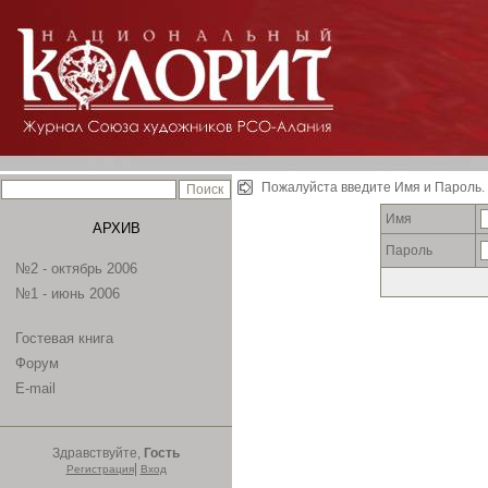
Пожалуйста введите Имя и Пароль.
Имя
АРХИВ
Пароль
№2 - октябрь 2006
№1 - июнь 2006
Гостевая книга
Форум
E-mail
Здравствуйте,
Гость
|
Регистрация
Вход