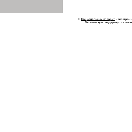
©
Национальный колорит
- электронн
Техническую поддержку оказыва