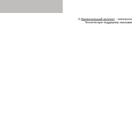
©
Национальный колорит
- электронн
Техническую поддержку оказыва