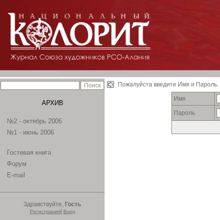
Пожалуйста введите Имя и Пароль.
Имя
АРХИВ
Пароль
№2 - октябрь 2006
№1 - июнь 2006
Гостевая книга
Форум
E-mail
Здравствуйте,
Гость
|
Регистрация
Вход