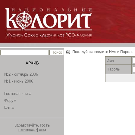
Пожалуйста введите Имя и Пароль.
Имя
АРХИВ
Пароль
№2 - октябрь 2006
№1 - июнь 2006
Гостевая книга
Форум
E-mail
Здравствуйте,
Гость
|
Регистрация
Вход