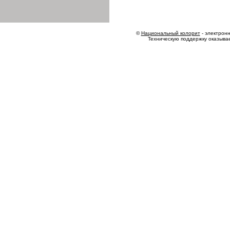
©
Национальный колорит
- электронн
Техническую поддержку оказыва