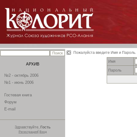
Пожалуйста введите Имя и Пароль.
Имя
АРХИВ
Пароль
№2 - октябрь 2006
№1 - июнь 2006
Гостевая книга
Форум
E-mail
Здравствуйте,
Гость
|
Регистрация
Вход