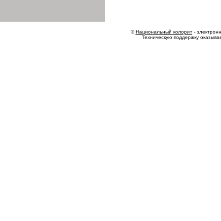
©
Национальный колорит
- электронн
Техническую поддержку оказыва