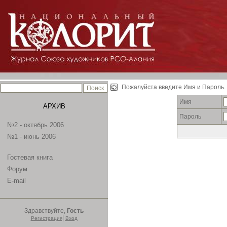
Пожалуйста введите Имя и Пароль.
Имя
АРХИВ
Пароль
№2 - октябрь 2006
№1 - июнь 2006
Гостевая книга
Форум
E-mail
Здравствуйте,
Гость
|
Регистрация
Вход