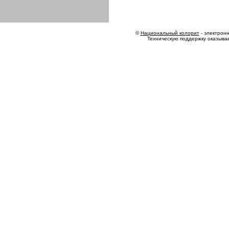
©
Национальный колорит
- электронн
Техническую поддержку оказыва