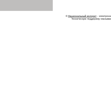
©
Национальный колорит
- электронн
Техническую поддержку оказыва