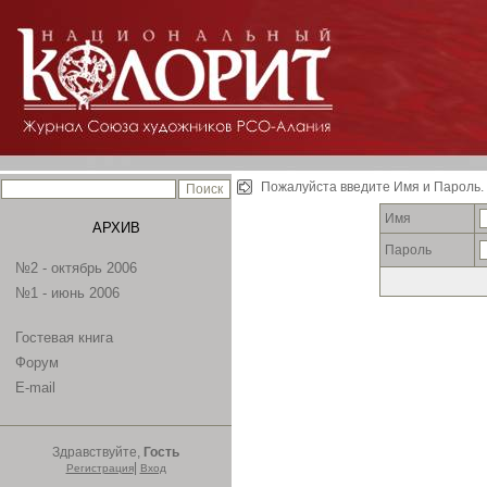
Пожалуйста введите Имя и Пароль.
Имя
АРХИВ
Пароль
№2 - октябрь 2006
№1 - июнь 2006
Гостевая книга
Форум
E-mail
Здравствуйте,
Гость
|
Регистрация
Вход